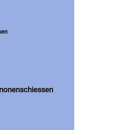
sen
kanonenschiessen