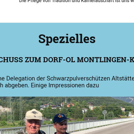
Die Pflege von Tradition und Kameradschaft ist uns wi
Spezielles
CHUSS ZUM DORF-OL MONTLINGEN-
ine Delegation der Schwarzpulverschützen Altstät
ch abgeben.
Einige Impressionen dazu