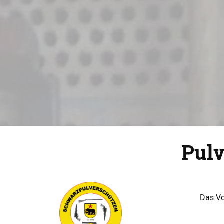
Pul
Das Vo