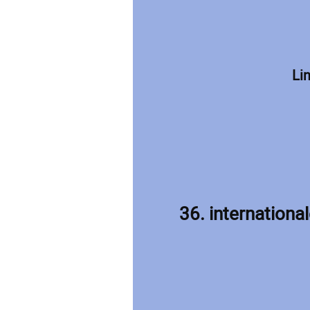
Li
36. internation